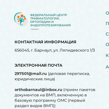
О
ФЕДЕРАЛЬНЫЙ ЦЕНТР
ТРАВМАТОЛОГИИ,
ОРТОПЕДИИ И
ЭНДОПРОТЕЗИРОВАНИЯ
БАРНАУЛ
С
КОНТАКТНАЯ ИНФОРМАЦИЯ
О
656045, г. Барнаул, ул. Ляпидевского 1/3
К
ЭЛЕКТРОННАЯ ПОЧТА
А
297501@mail.ru
(деловая переписка,
юридические лица)
orthobarnaul@inbox.ru
(прием пакетов
документов на ВМП, включенную в
базовую программу ОМС (первый
раздел видов ВМП))