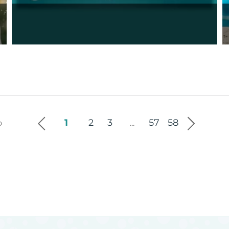
1
2
3
57
58
о
...