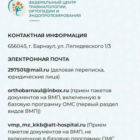
ФЕДЕРАЛЬНЫЙ ЦЕНТР
ТРАВМАТОЛОГИИ,
ОРТОПЕДИИ И
ЭНДОПРОТЕЗИРОВАНИЯ
БАРНАУЛ
КОНТАКТНАЯ ИНФОРМАЦИЯ
656045, г. Барнаул, ул. Ляпидевского 1/3
ЭЛЕКТРОННАЯ ПОЧТА
297501@mail.ru
(деловая переписка,
юридические лица)
orthobarnaul@inbox.ru
(прием пакетов
документов на ВМП, включенную в
базовую программу ОМС (первый раздел
видов ВМП))
vmp_mz_kkb@alt-hospital.ru
(Прием
пакетов документов на ВМП, не
включенную в базовую программу ОМС