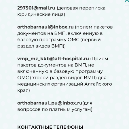
А
297501@mail.ru
(деловая переписка,
юридические лица)
orthobarnaul@inbox.ru
(прием пакетов
документов на ВМП, включенную в
базовую программу ОМС (первый
раздел видов ВМП))
vmp_mz_kkb@alt-hospital.ru
(Прием
пакетов документов на ВМП, не
включенную в базовую программу
ОМС (второй раздел видов ВМП) для
медицинских организаций Алтайского
края)
orthobarnaul_pu@inbox.ru
(для
вопросов по платным услугам)⁠
КОНТАКТНЫЕ ТЕЛЕФОНЫ