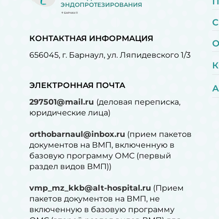
ЭНДОПРОТЕЗИРОВАНИЯ
БАРНАУЛ
С
КОНТАКТНАЯ ИНФОРМАЦИЯ
О
656045, г. Барнаул, ул. Ляпидевского 1/3
К
ЭЛЕКТРОННАЯ ПОЧТА
А
297501@mail.ru
(деловая переписка,
юридические лица)
orthobarnaul@inbox.ru
(прием пакетов
документов на ВМП, включенную в
базовую программу ОМС (первый
раздел видов ВМП))
vmp_mz_kkb@alt-hospital.ru
(Прием
пакетов документов на ВМП, не
включенную в базовую программу