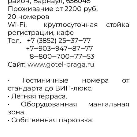
район, Барнаул, 656045
Проживание от 2200 руб.
​20 номеров
​Wi-Fi​, круглосуточная стойка
регистрации, кафе
Тел. +7 (3852) 25‒37‒77
+7‒903‒947‒87‒77
8‒800‒700‒77‒53
Сайт:
www.gotel-praga.ru
• Гостиничные номера от
стандарта до ВИП-люкс.
• Летняя терраса.
• Оборудованная мангальная
зона.
• Собственная парковка.