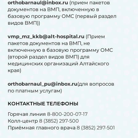
orthobarnaul@inbox.ru
(прием пакетов
документов на ВМП, включенную в
базовую программу ОМС (первый раздел
видов ВМП))
vmp_mz_kkb@alt-hospital.ru
(Прием
пакетов документов на ВМП, не
включенную в базовую программу ОМС
(второй раздел видов ВМП) для
медицинских организаций Алтайского
края)
orthobarnaul_pu@inbox.ru
(для вопросов
по платным услугам)⁠
КОНТАКТНЫЕ ТЕЛЕФОНЫ
Горячая линия
8-800-200-07-17
Колл-центр
8 (3852) 297-500
Приёмная главного врача
8 (3852) 297-501