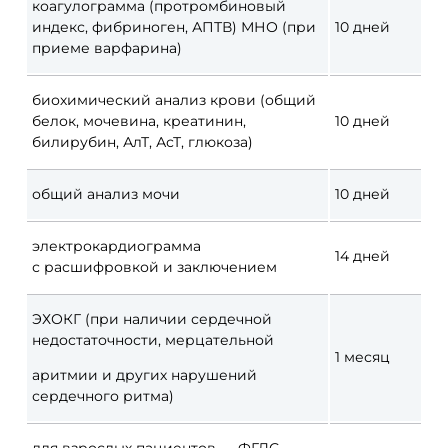
коагулограмма (протромбиновый
индекс, фибриноген, АПТВ) МНО (при
10
дней
приеме варфарина)
биохимический анализ крови (общий
белок, мочевина, креатинин,
10
дней
билирубин, АлТ, АсТ, глюкоза)
общий анализ мочи
10
дней
электрокардиограмма
14
дней
с
расшифровкой и
заключением
ЭХОКГ (при наличии сердечной
недостаточности, мерцательной
1
месяц
аритмии и
других нарушений
сердечного ритма)
для взрослых пациентов
— ФГДС