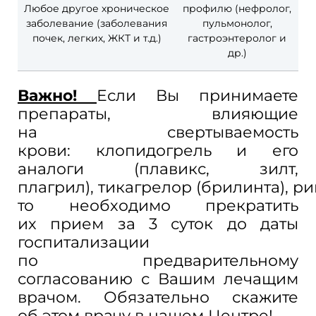
Любое другое хроническое
профилю (нефролог,
заболевание (заболевания
пульмонолог,
почек, легких, ЖКТ и т.д.)
гастроэнтеролог и
др.)
Важно!
Если Вы
принимаете
препараты, влияющие
на
свертываемость
крови: клопидогрель и
его
аналоги (плавикс, зилт,
плагрил), тикагрелор (брилинта), ри
то
необходимо прекратить
их
прием за
3
суток до
даты
госпитализации
по
предварительному
согласованию с
Вашим лечащим
врачом. Обязательно скажите
об этом врачу в
нашем Центре!