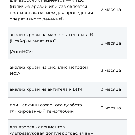
(наличие эрозий или язв является
2
месяца
противопоказанием для проведения
оперативного лечения!)
анализ крови на
маркеры гепатита
В
(HbsAg) и
гепатита С
3
месяца
(АнтиHCV)
анализ крови на
сифилис методом
3
месяца
ИФА
анализ крови на
антитела к
ВИЧ
3
месяца
при наличии сахарного диабета
—
3
месяца
гликированный гемоглобин
для взрослых пациентов
—
ультразвуковая допплерография вен