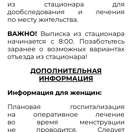
из
стационара для
дообследования и
лечения
по
месту жительства.
ВАЖНО!
Выписка из
стационара
начинается с
8:00. Позаботьтесь
заранее о
возможных вариантах
отъезда из
стационара!
ДОПОЛНИТЕЛЬНАЯ
ИНФОРМАЦИЯ
Информация для женщин:
Плановая госпитализация
на
оперативное лечение
во
время менструации
не
проводится. Следует