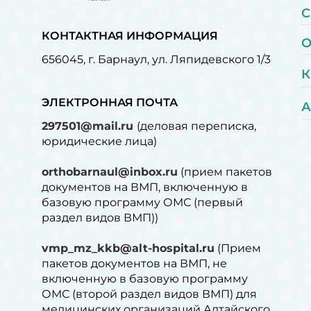
С
КОНТАКТНАЯ ИНФОРМАЦИЯ
О
656045, г. Барнаул, ул. Ляпидевского 1/3
К
ЭЛЕКТРОННАЯ ПОЧТА
А
297501@mail.ru
(деловая переписка,
юридические лица)
orthobarnaul@inbox.ru
(прием пакетов
документов на ВМП, включенную в
базовую программу ОМС (первый
раздел видов ВМП))
vmp_mz_kkb@alt-hospital.ru
(Прием
пакетов документов на ВМП, не
включенную в базовую программу
ОМС (второй раздел видов ВМП) для
медицинских организаций Алтайского