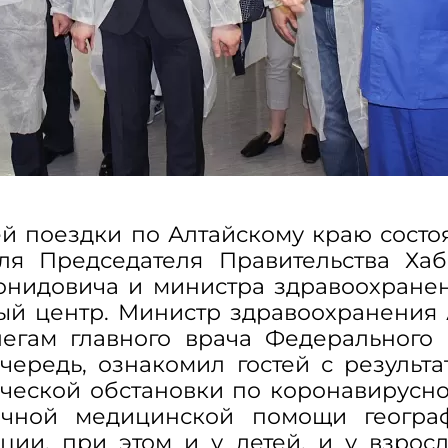
ей поездки по Алтайскому краю состо
еля Председателя Правительства Ха
онидовича и министра здравоохранен
ый центр. Министр здравоохранения 
егам главного врача Федерального
очередь, ознакомил гостей с результ
ческой обстановки по коронавирусно
ичной медицинской помощи географ
ии, при этом и у детей, и у взрос