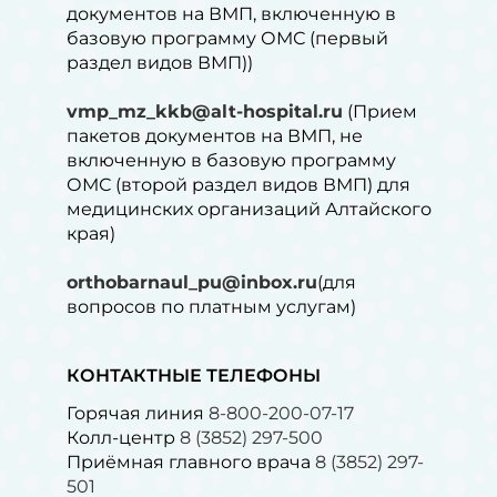
документов на ВМП, включенную в
базовую программу ОМС (первый
раздел видов ВМП))
vmp_mz_kkb@alt-hospital.ru
(Прием
пакетов документов на ВМП, не
включенную в базовую программу
ОМС (второй раздел видов ВМП) для
медицинских организаций Алтайского
края)
orthobarnaul_pu@inbox.ru
(для
вопросов по платным услугам)⁠
КОНТАКТНЫЕ ТЕЛЕФОНЫ
Горячая линия
8-800-200-07-17
Колл-центр
8 (3852) 297-500
Приёмная главного врача
8 (3852) 297-
501