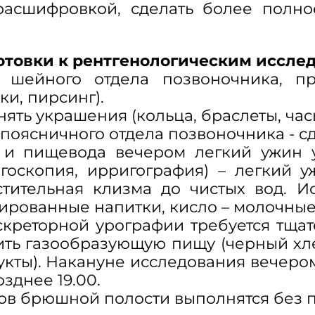
 расшифровкой, сделать более полн
товки к рентгенологическим иссле
, шейного отдела позвоночника, пр
ки, пирсинг).
нять украшения (кольца, браслеты, час
 поясничного отдела позвоночника - сд
 и пищевода вечером легкий ужин ут
оскопия, ирригография) – легкий у
стительная клизма до чистых вод. 
зированные напитки, кисло – молочны
реторной урографии требуется тщате
ить газообразующую пищу (черный хле
укты). Накануне исследования вечером
озднее 19.00.
в брюшной полости выполнятся без по