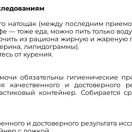
следованиям
ого натощак (между последним прием
офе — тоже еда, можно пить только воду
лючить из рациона жирную и жареную п
ерина, липидограммы).
есь от курения.
мочи обязательны гигиенические п
 качественного и достоверного ре
астиковый контейнер. Собирается с
енного и достоверного результата ис
йнер с ложкой.