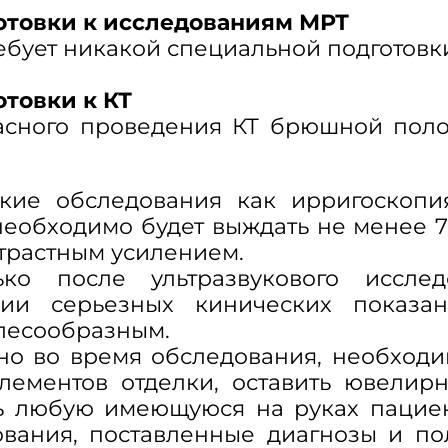
отовки к исследованиям МРТ
ебует никакой специальной подготовк
товки к КТ
пасного проведения КТ брюшной поло
кие обследования как ирригоскопи
необходимо будет выждать не менее 7
нтрастным усилением.
ко после ультразвукового исслед
твии серьезных кинических показ
лесообразным.
бно во время обследования, необход
элементов отделки, оставить ювелир
ть любую имеющуюся на руках пацие
вания, поставленные диагнозы и по