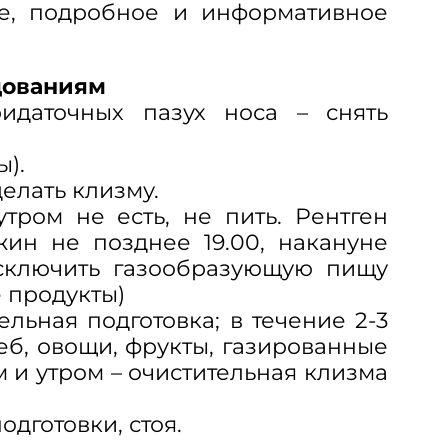
ое, подробное и информативное
дованиям
идаточных пазух носа – снять
ы).
елать клизму.
ром не есть, не пить. Рентген
жин не позднее 19.00, накануне
Исключить газообразующую пищу
е продукты)
льная подготовка; в течение 2-3
б, овощи, фрукты, газированные
 и утром – очистительная клизма
дготовки, стоя.