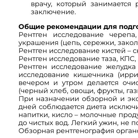
врачу, который занимается
заключение.
Общие рекомендации для подго
Рентген исследование черепа
украшения (цепь, сережки, закол
Рентген исследование кистей – с
Рентген исследование таза, КПС,
Рентген исследование желудка
исследование кишечника (ирриг
вечером и утром делается очи
(черный хлеб, овощи, фрукты, га
При назначении обзорной и экск
дней соблюдается диета исключ
напитки, кисло – молочные прод
до чистых вод. Легкий ужин, не п
Обзорная рентгенография органо